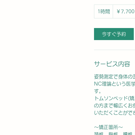
7,700
円
1時間
1
￥7,700
時
今すぐ予約
サービス内容
姿勢測定で身体の
NC理論という医
す。
トムソンベッド(
の方まで幅広くお
いただくことがで
～矯正箇所～
頚椎、胸椎、腰椎、