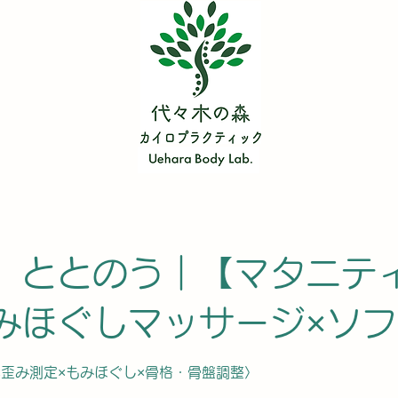
 ととのう｜【マタニテ
みほぐしマッサージ×ソ
×歪み測定×もみほぐし×骨格・骨盤調整〉