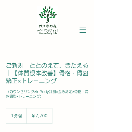
ご新規 ととのえて、きたえる
｜【体質根本改善】骨格・骨盤
矯正×トレーニング
〈カウンセリング×InBody計測×歪み測定×骨格・骨
盤調整×トレーニング〉
7,700
円
1時間
1
￥7,700
時